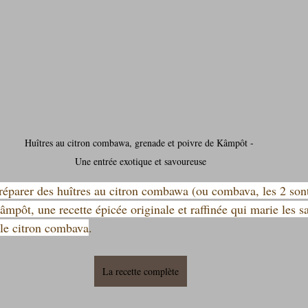
Huîtres au citron combawa, grenade et poivre de Kâmpôt - 
Une entrée exotique et savoureuse
parer des huîtres au citron combawa (ou combava, les 2 sont
mpôt, une recette épicée originale et raffinée qui marie les s
t le citron combava
.
La recette complète