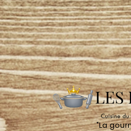
LES P
Cuisine du
"La gourm