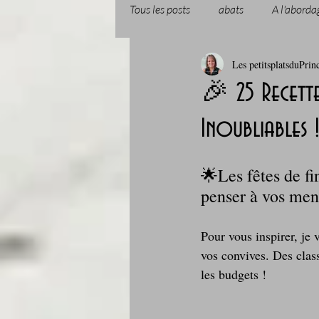
Tous les posts
abats
A l'aborda
Les petitsplatsduPrin
Boissons et cocktails
Boulange
🎉 25 Recette
Inoubliables 
Comfort food, les recettes doudou
🌟Les fêtes de fi
Cuisine du Camping
Déjeuner 
penser à vos menu
Pour vous inspirer, je 
Fondus de chocolat
fruits à c
vos convives. Des class
les budgets !
Glaces, sorbets, desserts glacés