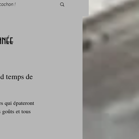
cochon !
nnée
des fleurs
nd temps de 
Foire au vin
es qui épateront 
 goûts et tous 
i Love Tomate !