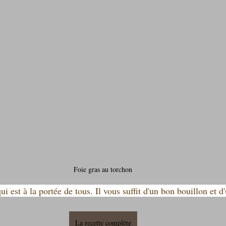
Foie gras au torchon
i est à la portée de tous. Il vous suffit d'un bon bouillon et d
La recette complète