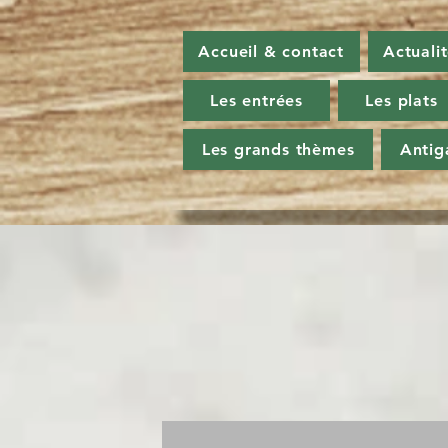
Accueil & contact
Actuali
Les entrées
Les plats
Les grands thèmes
Antig