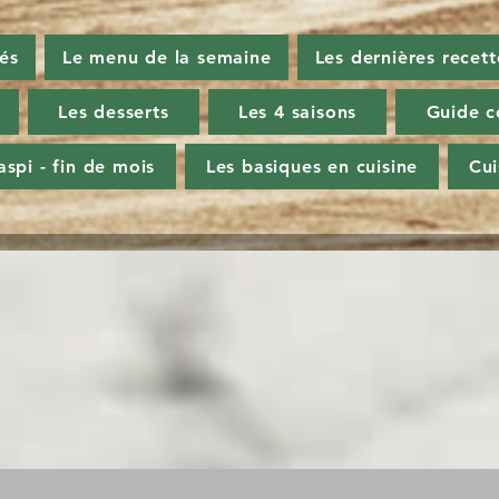
tés
Le menu de la semaine
Les dernières recett
Les desserts
Les 4 saisons
Guide c
aspi - fin de mois
Les basiques en cuisine
Cu