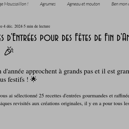
ge Moussaillon !
Agrumes
Agneau et mouton
Ben mon 
ce
4 déc. 2024
5 min de lecture
rie
Breakfast
c'est la rentrée !
Chicken run
s d'Entrées pour des Fêtes de Fin d'A
! 🎉
Coquillages et crustacés
Courges, cucurbitacées
cuisine 
n d'année approchent à grands pas et il est gra
sur l'herbe
Desserts - glaces - pâtisserie
Finger food, snack
s festifs ! 🌟 
vous ai sélectionné 25 recettes d'entrées gourmandes et raffiné
oque
Garden Party - buffet - Verrines
Gâteau d'anniversaire
iques revisités aux créations originales, il y en a pour tous les
Grillades, barbecues et plancha
Healthy, léger, ou végétarien